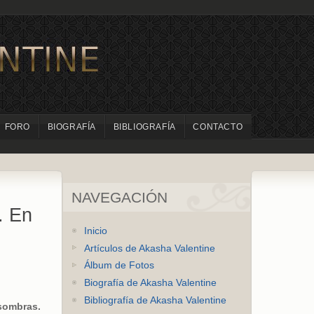
FORO
BIOGRAFÍA
BIBLIOGRAFÍA
CONTACTO
NAVEGACIÓN
. En
Inicio
Artículos de Akasha Valentine
Álbum de Fotos
Biografía de Akasha Valentine
Bibliografía de Akasha Valentine
sombras.