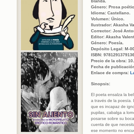
blanda.
Género: Prosa poétic
Idioma: Castellano.
Volumen: Único.
Ilustrador: Akasha Va
Corrector: José Anto
Editor: Akasha Valent
Género: Poesía.
Depósito Legal: M-0
ISBN: 978129137913
Precio de la obra: 10.
Fecha de publicación
Enlace de compra:
L
Sinopsis:
El poeta ensalza la be
a través de la poesía.
que es incapaz de ign
pupilas, cabalga a lomo
posarse sobre su boca
cuenta de que necesit
ese momento no encue