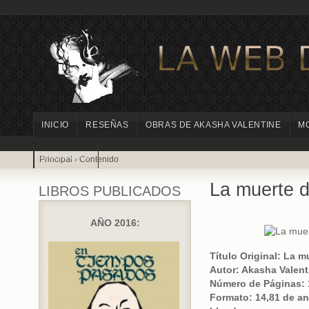
INICIO
RESEÑAS
OBRAS DE AKASHA VALENTINE
M
CONTACTO
Principal
›
Contenido
La muerte d
LIBROS PUBLICADOS
AÑO 2016:
Título Original: La m
Autor: Akasha Valent
Número de Páginas: 
Formato: 14,81 de an