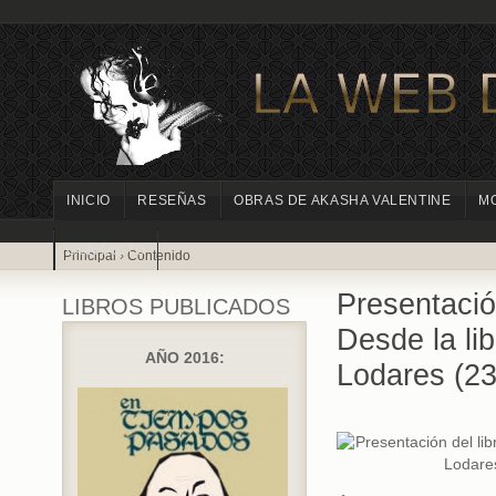
INICIO
RESEÑAS
OBRAS DE AKASHA VALENTINE
M
CONTACTO
Principal
›
Contenido
Presentación
LIBROS PUBLICADOS
Desde la li
AÑO 2016:
Lodares (23