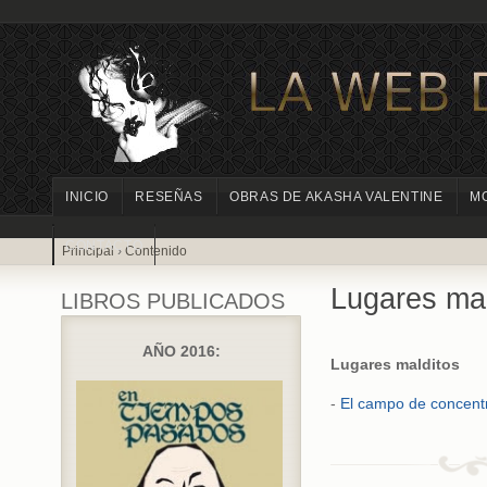
INICIO
RESEÑAS
OBRAS DE AKASHA VALENTINE
M
CONTACTO
Principal
›
Contenido
Lugares mal
LIBROS PUBLICADOS
AÑO 2016:
Lugares malditos
-
El campo de concent