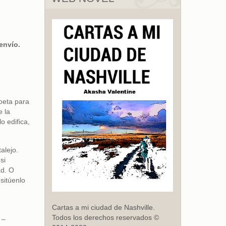
envío.
oeta para
e la
o edifica,
alejo.
si
ad. O
sitúenlo
Cartas a mi ciudad de Nashville.
Todos los derechos reservados ©
 –