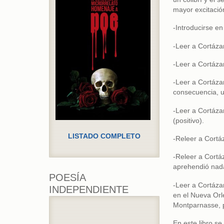
mayor excitación
-Introducirse en
-Leer a Cortázar
-Leer a Cortázar
-Leer a Cortáza
consecuencia, un 
-Leer a Cortázar
(positivo).
LISTADO COMPLETO
-Releer a Cortáz
-Releer a Cortáz
aprehendió nada
POESÍA
-Leer a Cortáza
INDEPENDIENTE
en el Nueva Orle
Montparnasse, p
En este libro se