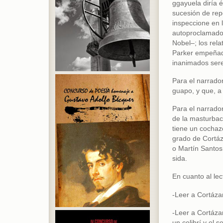
ggayuela diría 
sucesión de repe
inspeccione en l
autoproclamados
Nobel–; los rela
Parker empeñado
inanimados ser
Para el narrado
guapo, y que, a
Para el narrado
de la masturbac
tiene un cochaz
grado de Cortáza
o Martín Santos
sida.
En cuanto al lec
-Leer a Cortázar
-Leer a Cortázar
un colibrí y el