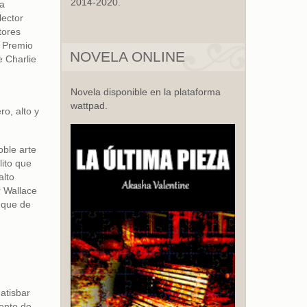
2014-2020.
la
lector
tores
o Premio
NOVELA ONLINE
e Charlie
Novela disponible en la plataforma
wattpad.
o, alto y
oble arte
lito que
alto
r Wallace
 que de
atisbar
mento de