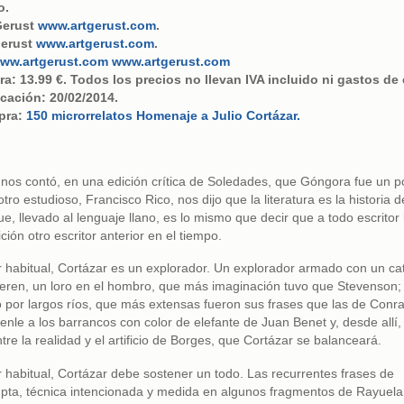
o.
tGerust
www.artgerust.com
.
Gerust
www.artgerust.com
.
www.artgerust.com
www.artgerust.com
ra: 13.99 €. Todos los precios no llevan IVA incluido ni gastos de 
cación: 20/02/2014.
pra:
150 microrrelatos Homenaje a Julio Cortázar.
os contó, en una edición crítica de Soledades, que Góngora fue un p
tro estudioso, Francisco Rico, nos dijo que la literatura es la historia d
que, llevado al lenguaje llano, es lo mismo que decir que a todo escritor l
ción otro escritor anterior en el tiempo.
r habitual, Cortázar es un explorador. Un explorador armado con un cat
ieren, un loro en el hombro, que más imaginación tuvo que Stevenson; 
lo por largos ríos, que más extensas fueron sus frases que las de Conr
le a los barrancos con color de elefante de Juan Benet y, desde allí, 
ntre la realidad y el artificio de Borges, que Cortázar se balanceará.
r habitual, Cortázar debe sostener un todo. Las recurrentes frases de
pta, técnica intencionada y medida en algunos fragmentos de Rayuela