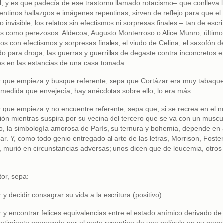
él, y es que padecía de ese trastorno llamado rotacismo– que conlleva 
ntinos hallazgos e imágenes repentinas, sirven de reflejo para que el 
o invisible; los relatos sin efectismos ni sorpresas finales – tan de escri
 como perezosos: Aldecoa, Augusto Monterroso o Alice Munro, últim
tos con efectismos y sorpresas finales; el viudo de Celina, el saxofón d
 para droga, las guerras y guerrillas de degaste contra inconcretos e
es en las estancias de una casa tomada…
r que empieza y busque referente, sepa que Cortázar era muy tabaquer
 medida que envejecía, hay anécdotas sobre ello, lo era más.
r que empieza y no encuentre referente, sepa que, si se recrea en el n
ión mientras suspira por su vecina del tercero que se va con un muscu
o, la simbología amorosa de París, su ternura y bohemia, depende en 
r. Y, como todo genio entregado al arte de las letras, Morrison, Foste
, murió en circunstancias adversas; unos dicen que de leucemia, otros
tor, sepa:
 y decidir consagrar su vida a la escritura (positivo).
 y encontrar felices equivalencias entre el estado anímico derivado de 
 sentimiento provocado por el corte repentino de una película en su mo