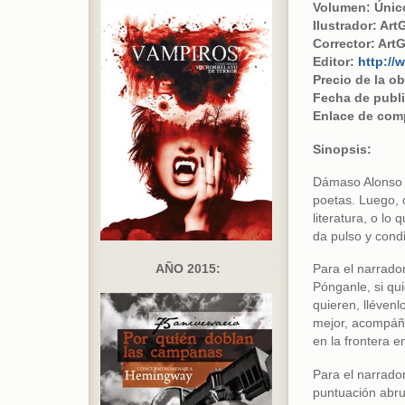
Volumen: Únic
Ilustrador: Ar
Corrector: Art
Editor:
http://
Precio de la ob
Fecha de publi
Enlace de com
Sinopsis:
Dámaso Alonso n
poetas. Luego, o
literatura, o lo 
da pulso y condi
AÑO 2015:
Para el narrado
Pónganle, si qu
quieren, lléven
mejor, acompáñen
en la frontera e
Para el narrado
puntuación abru