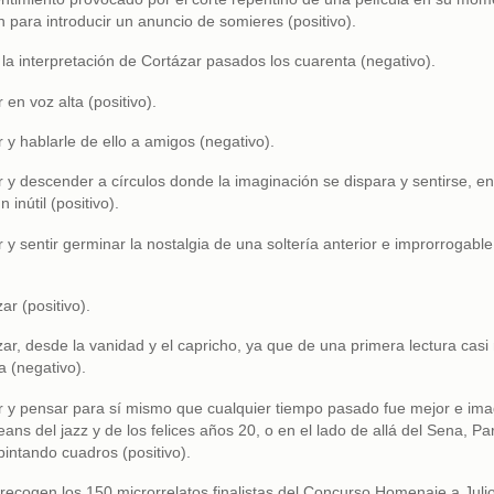
 para introducir un anuncio de somieres (positivo).
 la interpretación de Cortázar pasados los cuarenta (negativo).
 en voz alta (positivo).
 y hablarle de ello a amigos (negativo).
r y descender a círculos donde la imaginación se dispara y sentirse, en
inútil (positivo).
 y sentir germinar la nostalgia de una soltería anterior e improrrogable
ar (positivo).
ar, desde la vanidad y el capricho, ya que de una primera lectura casi
 (negativo).
r y pensar para sí mismo que cualquier tiempo pasado fue mejor e ima
ans del jazz y de los felices años 20, o en el lado de allá del Sena, Par
intando cuadros (positivo).
 recogen los 150 microrrelatos finalistas del Concurso Homenaje a Juli