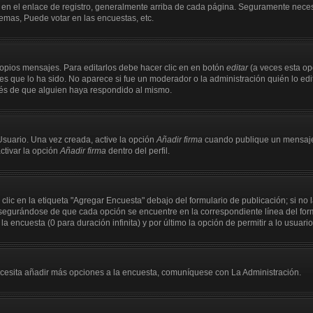
 en el enlace de registro, generalmente arriba de cada página. Seguramente necesi
emas, Puede votar en las encuestas, etc.
opios mensajes. Para editarlos debe hacer clic en en botón
editar
(a veces esta opc
s que lo ha sido. No aparece si fue un moderador o la administración quién lo edit
ués de que alguien haya respondido al mismo.
Usuario. Una vez creada, active la opción
Añadir firma
cuando publique un mensaje.
activar la opción
Añadir firma
dentro del perfil.
ic en la etiqueta "Agregar Encuesta" debajo del formulario de publicación; si no l
asegurándose de que cada opción se encuentre en la correspondiente línea del fo
la encuesta (0 para duración infinita) y por último la opción de permitir a lo usuari
 necesita añadir más opciones a la encuesta, comuníquese con La Administración.