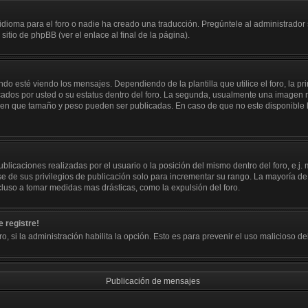
dioma para el foro o nadie ha creado una traducción. Pregúntele al administrador s
itio de phpBB (ver el enlace al final de la página).
sté viendo los mensajes. Dependiendo de la plantilla que utilice el foro, la pri
icados por usted o su estatus dentro del foro. La segunda, usualmente una image
y en que tamaño y peso pueden ser publicadas. En caso de que no este disponible
licaciones realizadas por el usuario o la posición del mismo dentro del foro, e.
e de sus privilegios de publicación solo para incrementar su rango. La mayoría de 
luso a tomar medidas mas drásticas, como la expulsión del foro.
 registre!
ro, si la administración habilita la opción. Esto es para prevenir el uso malicioso 
Publicación de mensajes