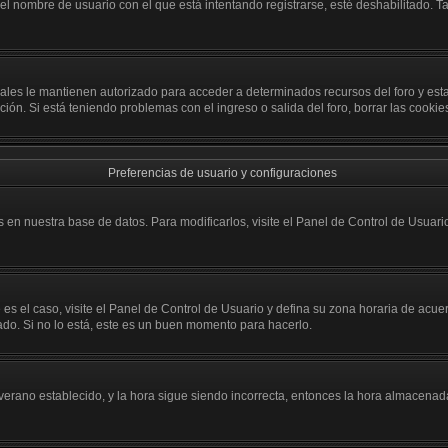
 el nombre de usuario con el que está intentando registrarse, esté deshabilitado.
 cuales le mantienen autorizado para acceder a determinados recursos del foro y es
opción. Si está teniendo problemas con el ingreso o salida del foro, borrar las coo
Preferencias de usuario y configuraciones
 en nuestra base de datos. Para modificarlos, visite el Panel de Control de Usuario
 es el caso, visite el Panel de Control de Usuario y defina su zona horaria de acu
ado. Si no lo está, este es un buen momento para hacerlo.
e verano establecido, y la hora sigue siendo incorrecta, entonces la hora almacena