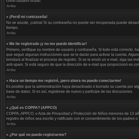
como usuario oculto.
Arriba
» ¡Perdí mi contraseña!
No se asuste, ¡calma! Si su contraseña no puede ser recuperada puede desactiv
tiempo.
Arriba
» Me he registrado ¡y no me puedo identificar!
Primero, verifique su nombre de usuario y contraseña. Si todo está correcto, ha
que seguir algunas instrucciones que se le darán para activar la cuenta. Algun
brindará al finalizar el proceso de registro. Si se le envió un e-mail, siga las 
anti-spam. Si está seguro de que la dirección de e-mail que proporcionó es co
Arriba
» Hace un tiempo me registré, ¡pero ahora no puedo conectarme!
Es posible que la administración haya desactivado o borrado su cuenta por al
base de datos. Si es así, registrese de nuevo y participe de las discuciones.
Arriba
» ¿Qué es COPPA? (APPCO)
COPPA, APPCO, o Acta de Privacidad y Protección de Niños menores de 13 años d
registro de niños sea escrito y ratificado con el consentimiento de los padres
Arriba
» ¿Por qué no puedo registrarme?