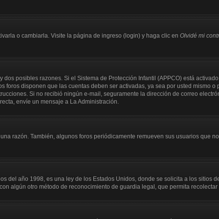
arla o cambiarla. Visite la página de ingreso (login) y haga clic en
Olvidé mi con
y dos posibles razones. Si el Sistema de Protección Infantil (APPCO) está activado
os foros disponen que las cuentas deben ser activadas, ya sea por usted mismo o p
instrucciones. Si no recibió ningún e-mail, seguramente la dirección de correo electr
rrecta, envíe un mensaje a La Administración.
guna razón. También, algunos foros periódicamente remueven sus usuarios que no p
el año 1998, es una ley de los Estados Unidos, donde se solicita a los sitios de I
 o con algún otro método de reconocimiento de guardia legal, que permita recolecta