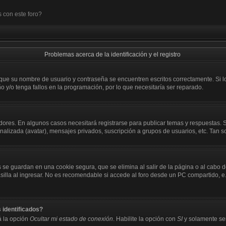
 con este foro?
Problemas acerca de la identificación y el registro
 que su nombre de usuario y contraseña se encuentren escritos correctamente. Si
o y/o tenga fallos en la programación, por lo que necesitaría ser reparado.
dores. En algunos casos necesitará registrarse para publicar temas y respuestas. S
onalizada (avatar), mensajes privados, suscripción a grupos de usuarios, etc. Ta
 se guardan en una cookie segura, que se elimina al salir de la página o al cabo 
a al ingresar. No es recomendable si accede al foro desde un PC compartido, e.j. b
 identificados?
á la opción
Ocultar mi estado de conexión
. Habilite la opción con
SI
y solamente ser