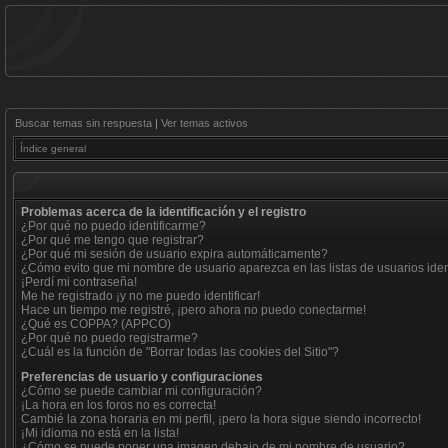
Buscar temas sin respuesta
|
Ver temas activos
Índice general
Problemas acerca de la identificación y el registro
¿Por qué no puedo identificarme?
¿Por qué me tengo que registrar?
¿Por qué mi sesión de usuario expira automáticamente?
¿Cómo evito que mi nombre de usuario aparezca en las listas de usuarios iden
¡Perdí mi contraseña!
Me he registrado ¡y no me puedo identificar!
Hace un tiempo me registré, ¡pero ahora no puedo conectarme!
¿Qué es COPPA? (APPCO)
¿Por qué no puedo registrarme?
¿Cuál es la función de "Borrar todas las cookies del Sitio"?
Preferencias de usuario y configuraciones
¿Cómo se puede cambiar mi configuración?
¡La hora en los foros no es correcta!
Cambié la zona horaria en mi perfil, ¡pero la hora sigue siendo incorrecto!
¡Mi idioma no está en la lista!
¿Cómo se puede poner una imagen debajo de mi nombre de usuario?