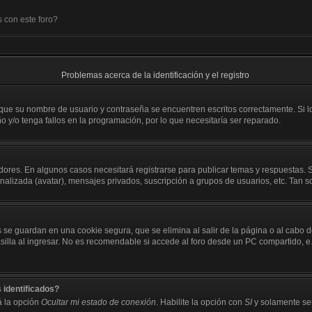
 con este foro?
Problemas acerca de la identificación y el registro
 que su nombre de usuario y contraseña se encuentren escritos correctamente. Si
o y/o tenga fallos en la programación, por lo que necesitaría ser reparado.
dores. En algunos casos necesitará registrarse para publicar temas y respuestas. S
onalizada (avatar), mensajes privados, suscripción a grupos de usuarios, etc. Ta
 se guardan en una cookie segura, que se elimina al salir de la página o al cabo 
a al ingresar. No es recomendable si accede al foro desde un PC compartido, e.j. b
 identificados?
á la opción
Ocultar mi estado de conexión
. Habilite la opción con
SI
y solamente ser