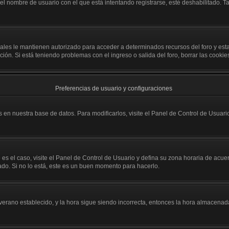
 el nombre de usuario con el que está intentando registrarse, esté deshabilitado.
 cuales le mantienen autorizado para acceder a determinados recursos del foro y es
opción. Si está teniendo problemas con el ingreso o salida del foro, borrar las coo
Preferencias de usuario y configuraciones
 en nuestra base de datos. Para modificarlos, visite el Panel de Control de Usuario
 es el caso, visite el Panel de Control de Usuario y defina su zona horaria de acu
ado. Si no lo está, este es un buen momento para hacerlo.
e verano establecido, y la hora sigue siendo incorrecta, entonces la hora almacena