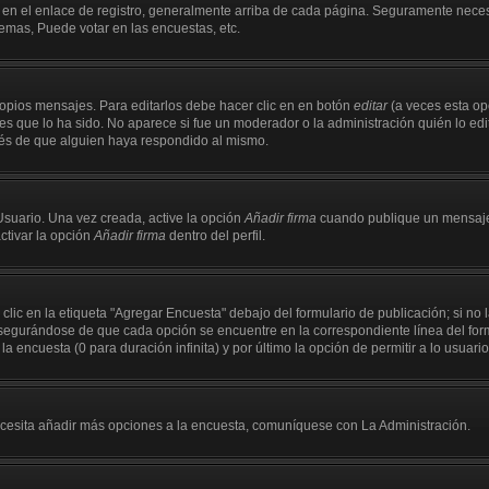
 en el enlace de registro, generalmente arriba de cada página. Seguramente necesi
emas, Puede votar en las encuestas, etc.
opios mensajes. Para editarlos debe hacer clic en en botón
editar
(a veces esta opc
s que lo ha sido. No aparece si fue un moderador o la administración quién lo edit
ués de que alguien haya respondido al mismo.
Usuario. Una vez creada, active la opción
Añadir firma
cuando publique un mensaje.
activar la opción
Añadir firma
dentro del perfil.
ic en la etiqueta "Agregar Encuesta" debajo del formulario de publicación; si no l
asegurándose de que cada opción se encuentre en la correspondiente línea del fo
la encuesta (0 para duración infinita) y por último la opción de permitir a lo usuari
 necesita añadir más opciones a la encuesta, comuníquese con La Administración.