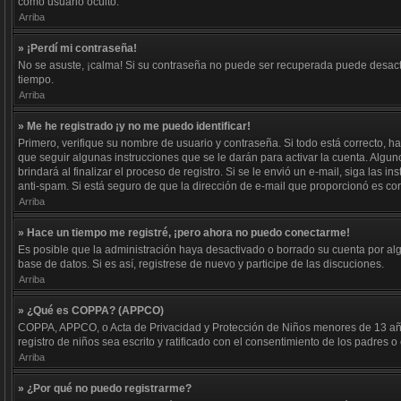
como usuario oculto.
Arriba
» ¡Perdí mi contraseña!
No se asuste, ¡calma! Si su contraseña no puede ser recuperada puede desactiv
tiempo.
Arriba
» Me he registrado ¡y no me puedo identificar!
Primero, verifique su nombre de usuario y contraseña. Si todo está correcto, ha
que seguir algunas instrucciones que se le darán para activar la cuenta. Algun
brindará al finalizar el proceso de registro. Si se le envió un e-mail, siga las 
anti-spam. Si está seguro de que la dirección de e-mail que proporcionó es co
Arriba
» Hace un tiempo me registré, ¡pero ahora no puedo conectarme!
Es posible que la administración haya desactivado o borrado su cuenta por al
base de datos. Si es así, registrese de nuevo y participe de las discuciones.
Arriba
» ¿Qué es COPPA? (APPCO)
COPPA, APPCO, o Acta de Privacidad y Protección de Niños menores de 13 años d
registro de niños sea escrito y ratificado con el consentimiento de los padres
Arriba
» ¿Por qué no puedo registrarme?