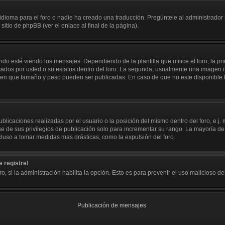
dioma para el foro o nadie ha creado una traducción. Pregúntele al administrador s
itio de phpBB (ver el enlace al final de la página).
sté viendo los mensajes. Dependiendo de la plantilla que utilice el foro, la pri
icados por usted o su estatus dentro del foro. La segunda, usualmente una image
y en que tamaño y peso pueden ser publicadas. En caso de que no este disponible
licaciones realizadas por el usuario o la posición del mismo dentro del foro, e.
e de sus privilegios de publicación solo para incrementar su rango. La mayoría de 
luso a tomar medidas mas drásticas, como la expulsión del foro.
 registre!
ro, si la administración habilita la opción. Esto es para prevenir el uso malicioso 
Publicación de mensajes