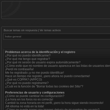
Buscar temas sin respuesta
|
Ver temas activos
Índice general
Problemas acerca de la identificación y el registro
¿Por qué no puedo identificarme?
¿Por qué me tengo que registrar?
¿Por qué mi sesión de usuario expira automáticamente?
¿Cómo evito que mi nombre de usuario aparezca en las listas de usuarios iden
¡Perdí mi contraseña!
Me he registrado ¡y no me puedo identificar!
Hace un tiempo me registré, ¡pero ahora no puedo conectarme!
¿Qué es COPPA? (APPCO)
¿Por qué no puedo registrarme?
¿Cuál es la función de "Borrar todas las cookies del Sitio"?
Preferencias de usuario y configuraciones
¿Cómo se puede cambiar mi configuración?
¡La hora en los foros no es correcta!
Cambié la zona horaria en mi perfil, ¡pero la hora sigue siendo incorrecto!
¡Mi idioma no está en la lista!
¿Cómo se puede poner una imagen debajo de mi nombre de usuario?