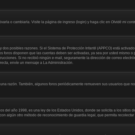
arla o cambiarla. Visite la página de ingreso (login) y haga clic en
Olvidé mi con
y dos posibles razones. Si el Sistema de Protección Infantil (APPCO) está activado
os foros disponen que las cuentas deben ser activadas, ya sea por usted mismo o p
instrucciones. Si no recibió ningún e-mail, seguramente la dirección de correo electr
rrecta, envíe un mensaje a La Administración.
guna razón. También, algunos foros periódicamente remueven sus usuarios que no p
el año 1998, es una ley de los Estados Unidos, donde se solicita a los sitios de I
 o con algún otro método de reconocimiento de guardia legal, que permita recolecta