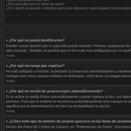
¿Quién programó este foro?
¿Por qué este foro no tiene tal cosa?
¿Con quién se puede contactar acerca de abusos o usos ilegales relacionados
» ¿Por qué no puedo identificarme?
Existen varias razones por lo cuál esto puede suceder. Primero, asegúrese de
sido excluido. También es posible que el foro esté mal configurado por su dueñ
Arriba
» ¿Por qué me tengo que registrar?
No está obligado a hacerlo, la decisión la toman los administradores y modera
ventajas que como usuario invitado no disfrutaría, como tener su imagen pers
Arriba
» ¿Por qué mi sesión de usuario expira automáticamente?
Si no activa la casilla
Entrar automáticamente
cuando ingresa al foro, sus datos
persona. Para que el sistema le reconozca automáticamente solo marque la casill
significa que la administración del foro ha deshabilitado la opción.
Arriba
» ¿Cómo evito que mi nombre de usuario aparezca en las listas de usuarios
Dentro del Panel de Control de Usuario, en "Preferencias de Foros", encontrar