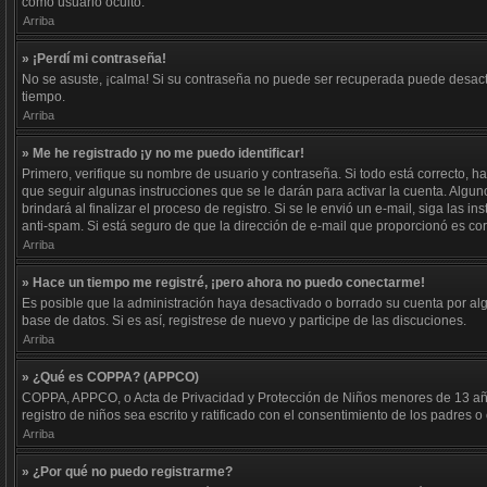
como usuario oculto.
Arriba
» ¡Perdí mi contraseña!
No se asuste, ¡calma! Si su contraseña no puede ser recuperada puede desactiv
tiempo.
Arriba
» Me he registrado ¡y no me puedo identificar!
Primero, verifique su nombre de usuario y contraseña. Si todo está correcto, ha
que seguir algunas instrucciones que se le darán para activar la cuenta. Algun
brindará al finalizar el proceso de registro. Si se le envió un e-mail, siga las 
anti-spam. Si está seguro de que la dirección de e-mail que proporcionó es co
Arriba
» Hace un tiempo me registré, ¡pero ahora no puedo conectarme!
Es posible que la administración haya desactivado o borrado su cuenta por al
base de datos. Si es así, registrese de nuevo y participe de las discuciones.
Arriba
» ¿Qué es COPPA? (APPCO)
COPPA, APPCO, o Acta de Privacidad y Protección de Niños menores de 13 años d
registro de niños sea escrito y ratificado con el consentimiento de los padres
Arriba
» ¿Por qué no puedo registrarme?