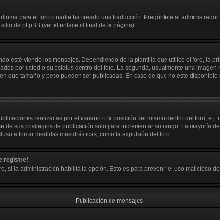
dioma para el foro o nadie ha creado una traducción. Pregúntele al administrador s
itio de phpBB (ver el enlace al final de la página).
sté viendo los mensajes. Dependiendo de la plantilla que utilice el foro, la pri
icados por usted o su estatus dentro del foro. La segunda, usualmente una image
y en que tamaño y peso pueden ser publicadas. En caso de que no este disponible
licaciones realizadas por el usuario o la posición del mismo dentro del foro, e.
e de sus privilegios de publicación solo para incrementar su rango. La mayoría de 
luso a tomar medidas mas drásticas, como la expulsión del foro.
 registre!
ro, si la administración habilita la opción. Esto es para prevenir el uso malicioso 
Publicación de mensajes