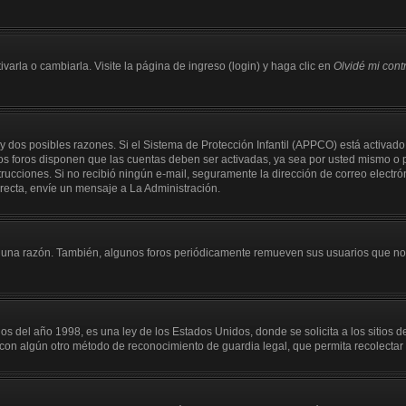
arla o cambiarla. Visite la página de ingreso (login) y haga clic en
Olvidé mi con
y dos posibles razones. Si el Sistema de Protección Infantil (APPCO) está activado
os foros disponen que las cuentas deben ser activadas, ya sea por usted mismo o p
instrucciones. Si no recibió ningún e-mail, seguramente la dirección de correo electr
rrecta, envíe un mensaje a La Administración.
guna razón. También, algunos foros periódicamente remueven sus usuarios que no p
el año 1998, es una ley de los Estados Unidos, donde se solicita a los sitios de I
 o con algún otro método de reconocimiento de guardia legal, que permita recolecta