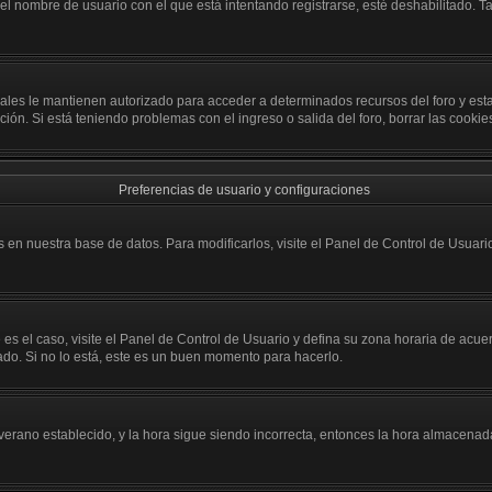
 el nombre de usuario con el que está intentando registrarse, esté deshabilitado.
 cuales le mantienen autorizado para acceder a determinados recursos del foro y es
opción. Si está teniendo problemas con el ingreso o salida del foro, borrar las coo
Preferencias de usuario y configuraciones
 en nuestra base de datos. Para modificarlos, visite el Panel de Control de Usuario
 es el caso, visite el Panel de Control de Usuario y defina su zona horaria de acu
ado. Si no lo está, este es un buen momento para hacerlo.
e verano establecido, y la hora sigue siendo incorrecta, entonces la hora almacena