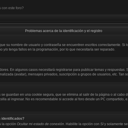
 con este foro?
Problemas acerca de la identificación y el registro
 que su nombre de usuario y contraseña se encuentren escritos correctamente. Si
o y/o tenga fallos en la programación, por lo que necesitaría ser reparado.
dores. En algunos casos necesitará registrarse para publicar temas y respuestas. S
onalizada (avatar), mensajes privados, suscripción a grupos de usuarios, etc. Ta
 se guardan en una cookie segura, que se elimina al salir de la página o al cabo 
a al ingresar. No es recomendable si accede al foro desde un PC compartido, e.j. b
 identificados?
á la opción
Ocultar mi estado de conexión
. Habilite la opción con
SI
y solamente ser