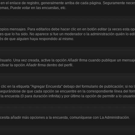
 en el enlace de registro, generalmente arriba de cada página. Seguramente necesi
emas, Puede votar en las encuestas, etc.
opios mensajes. Para editarlos debe hacer clic en en botón
editar
(a veces esta opc
s que lo ha sido. No aparece si fue un moderador o la administración quién lo edit
ués de que alguien haya respondido al mismo.
Usuario. Una vez creada, active la opción
Añadir firma
cuando publique un mensaje.
activar la opción
Añadir firma
dentro del perfil.
ic en la etiqueta "Agregar Encuesta" debajo del formulario de publicación; si no l
asegurándose de que cada opción se encuentre en la correspondiente línea del fo
la encuesta (0 para duración infinita) y por último la opción de permitir a lo usuari
 necesita añadir más opciones a la encuesta, comuníquese con La Administración.