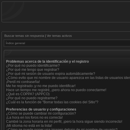
Buscar temas sin respuesta
|
Ver temas activos
Índice general
Problemas acerca de la identificación y el registro
¿Por qué no puedo identificarme?
¿Por qué me tengo que registrar?
¿Por qué mi sesión de usuario expira automáticamente?
¿Cómo evito que mi nombre de usuario aparezca en las listas de usuarios iden
¡Perdí mi contraseña!
Me he registrado ¡y no me puedo identificar!
Hace un tiempo me registré, ¡pero ahora no puedo conectarme!
¿Qué es COPPA? (APPCO)
¿Por qué no puedo registrarme?
¿Cuál es la función de "Borrar todas las cookies del Sitio"?
Preferencias de usuario y configuraciones
¿Cómo se puede cambiar mi configuración?
¡La hora en los foros no es correcta!
Cambié la zona horaria en mi perfil, ¡pero la hora sigue siendo incorrecto!
¡Mi idioma no está en la lista!
¿Cómo se puede poner una imagen debajo de mi nombre de usuario?