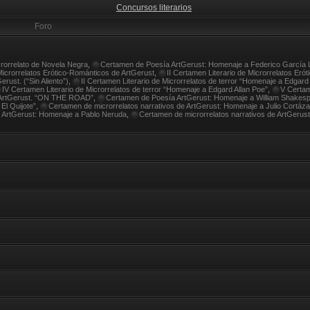
Concursos literarios
Foro
crorrelato de Novela Negra
,
Certamen de Poesía ArtGerust: Homenaje a Federico García 
Microrrelatos Erótico-Románticos de ArtGerust
,
II Certamen Literario de Microrrelatos Eró
rust. (“Sin Aliento”)
,
II Certamen Literario de Microrrelatos de terror “Homenaje a Edgard
IV Certamen Literario de Microrrelatos de terror “Homenaje a Edgard Allan Poe”
,
V Certam
e ArtGerust. “ON THE ROAD”
,
Certamen de Poesía ArtGerust: Homenaje a William Shakes
El Quijote”
,
Certamen de microrrelatos narrativos de ArtGerust: Homenaje a Julio Cortáza
 ArtGerust: Homenaje a Pablo Neruda
,
Certamen de microrrelatos narrativos de ArtGerus