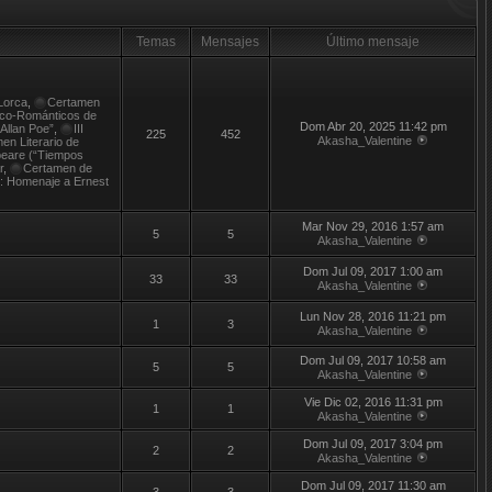
Temas
Mensajes
Último mensaje
Lorca
,
Certamen
tico-Románticos de
Dom Abr 20, 2025 11:42 pm
 Allan Poe”
,
III
225
452
Akasha_Valentine
en Literario de
peare (“Tiempos
r
,
Certamen de
t: Homenaje a Ernest
Mar Nov 29, 2016 1:57 am
5
5
Akasha_Valentine
Dom Jul 09, 2017 1:00 am
33
33
Akasha_Valentine
Lun Nov 28, 2016 11:21 pm
1
3
Akasha_Valentine
Dom Jul 09, 2017 10:58 am
5
5
Akasha_Valentine
Vie Dic 02, 2016 11:31 pm
1
1
Akasha_Valentine
Dom Jul 09, 2017 3:04 pm
2
2
Akasha_Valentine
Dom Jul 09, 2017 11:30 am