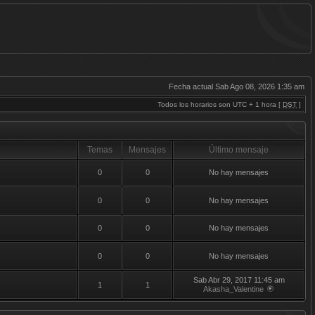
Fecha actual Sab Ago 08, 2026 1:35 am
Todos los horarios son UTC + 1 hora [
DST
]
Temas
Mensajes
Último mensaje
0
0
No hay mensajes
0
0
No hay mensajes
0
0
No hay mensajes
0
0
No hay mensajes
Sab Abr 29, 2017 11:45 am
1
1
Akasha_Valentine