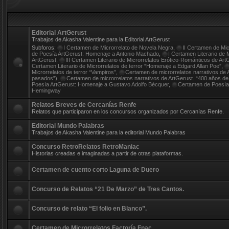
Editorial ArtGerust
Trabajos de Akasha Valentine para la Editorial ArtGerust
Subforos:
I Certamen de Microrrelato de Novela Negra
,
II Certamen de Mi
de Poesía ArtGerust: Homenaje a Antonio Machado
,
I Certamen Literario de 
ArtGerust
,
III Certamen Literario de Microrrelatos Erótico-Románticos de ArtGe
Certamen Literario de Microrrelatos de terror “Homenaje a Edgard Allan Poe”
,
Microrrelatos de terror “Vampiros”
,
Certamen de microrrelatos narrativos d
pasados”)
,
Certamen de microrrelatos narrativos de ArtGerust. “400 años de 
Poesía ArtGerust: Homenaje a Gustavo Adolfo Bécquer
,
Certamen de Poesía
Hemingway
Relatos Breves de Cercanías Renfe
Relatos que participaron en los concursos organizados por Cercanías Renfe.
Editorial Mundo Palabras
Trabajos de Akasha Valentine para la editorial Mundo Palabras
Concurso RetroRelatos RetroManiac
Historias creadas e imaginadas a partir de otras plataformas.
Certamen de cuento corto Laguna de Duero
Concurso de Relatos “21 De Marzo” de Tres Cantos.
Concurso de relato “El folio en Blanco”.
Certamen de Microrrelatos Factoría Fnac.