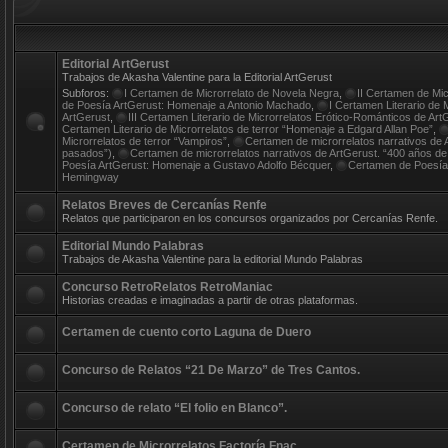
Editorial ArtGerust
Trabajos de Akasha Valentine para la Editorial ArtGerust
Subforos:
I Certamen de Microrrelato de Novela Negra
,
II Certamen de Mi
de Poesía ArtGerust: Homenaje a Antonio Machado
,
I Certamen Literario de 
ArtGerust
,
III Certamen Literario de Microrrelatos Erótico-Románticos de ArtGe
Certamen Literario de Microrrelatos de terror “Homenaje a Edgard Allan Poe”
,
Microrrelatos de terror “Vampiros”
,
Certamen de microrrelatos narrativos d
pasados”)
,
Certamen de microrrelatos narrativos de ArtGerust. “400 años de 
Poesía ArtGerust: Homenaje a Gustavo Adolfo Bécquer
,
Certamen de Poesía
Hemingway
Relatos Breves de Cercanías Renfe
Relatos que participaron en los concursos organizados por Cercanías Renfe.
Editorial Mundo Palabras
Trabajos de Akasha Valentine para la editorial Mundo Palabras
Concurso RetroRelatos RetroManiac
Historias creadas e imaginadas a partir de otras plataformas.
Certamen de cuento corto Laguna de Duero
Concurso de Relatos “21 De Marzo” de Tres Cantos.
Concurso de relato “El folio en Blanco”.
Certamen de Microrrelatos Factoría Fnac.