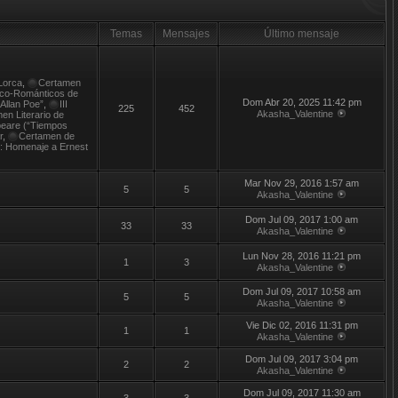
Temas
Mensajes
Último mensaje
Lorca
,
Certamen
tico-Románticos de
Dom Abr 20, 2025 11:42 pm
 Allan Poe”
,
III
225
452
Akasha_Valentine
en Literario de
peare (“Tiempos
r
,
Certamen de
t: Homenaje a Ernest
Mar Nov 29, 2016 1:57 am
5
5
Akasha_Valentine
Dom Jul 09, 2017 1:00 am
33
33
Akasha_Valentine
Lun Nov 28, 2016 11:21 pm
1
3
Akasha_Valentine
Dom Jul 09, 2017 10:58 am
5
5
Akasha_Valentine
Vie Dic 02, 2016 11:31 pm
1
1
Akasha_Valentine
Dom Jul 09, 2017 3:04 pm
2
2
Akasha_Valentine
Dom Jul 09, 2017 11:30 am