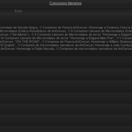
Concursos literarios
Foro
crorrelato de Novela Negra
,
Certamen de Poesía ArtGerust: Homenaje a Federico García 
Microrrelatos Erótico-Románticos de ArtGerust
,
II Certamen Literario de Microrrelatos Eró
rust. (“Sin Aliento”)
,
II Certamen Literario de Microrrelatos de terror “Homenaje a Edgard
IV Certamen Literario de Microrrelatos de terror “Homenaje a Edgard Allan Poe”
,
V Certam
e ArtGerust. “ON THE ROAD”
,
Certamen de Poesía ArtGerust: Homenaje a William Shakes
El Quijote”
,
Certamen de microrrelatos narrativos de ArtGerust: Homenaje a Julio Cortáza
 ArtGerust: Homenaje a Pablo Neruda
,
Certamen de microrrelatos narrativos de ArtGerus