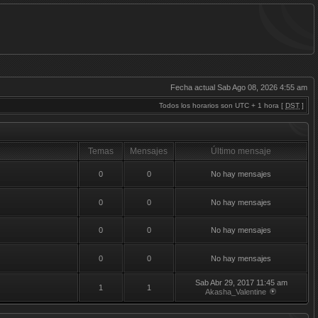
Fecha actual Sab Ago 08, 2026 4:55 am
Todos los horarios son UTC + 1 hora [
DST
]
Temas
Mensajes
Último mensaje
0
0
No hay mensajes
0
0
No hay mensajes
0
0
No hay mensajes
0
0
No hay mensajes
Sab Abr 29, 2017 11:45 am
1
1
Akasha_Valentine