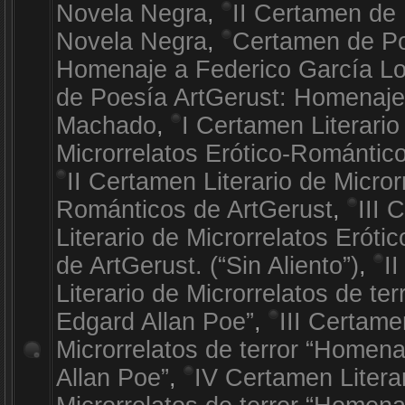
Novela Negra
,
II Certamen de 
Novela Negra
,
Certamen de Po
Homenaje a Federico García L
de Poesía ArtGerust: Homenaje
Machado
,
I Certamen Literario
Microrrelatos Erótico-Romántic
II Certamen Literario de Micror
Románticos de ArtGerust
,
III 
Literario de Microrrelatos Erót
de ArtGerust. (“Sin Aliento”)
,
I
Literario de Microrrelatos de te
Edgard Allan Poe”
,
III Certame
Microrrelatos de terror “Homen
Allan Poe”
,
IV Certamen Litera