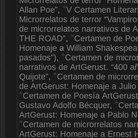
Microrrelatos de terror “Homen
Allan Poe”
,
V Certamen Literar
Microrrelatos de terror “Vampiro
de microrrelatos narrativos de 
THE ROAD”
,
Certamen de Poe
Homenaje a William Shakespea
pasados”)
,
Certamen de micror
narrativos de ArtGerust. “400 a
Quijote”
,
Certamen de microrrel
de ArtGerust: Homenaje a Julio
Certamen de Poesía ArtGerus
Gustavo Adolfo Bécquer
,
Cert
ArtGerust: Homenaje a Pablo 
Certamen de microrrelatos nar
ArtGerust: Homenaje a Ernest