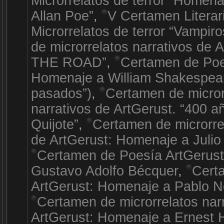
Microrrelatos de terror “Homen
Allan Poe”
,
V Certamen Literar
Microrrelatos de terror “Vampiro
de microrrelatos narrativos de 
THE ROAD”
,
Certamen de Poe
Homenaje a William Shakespea
pasados”)
,
Certamen de micror
narrativos de ArtGerust. “400 a
Quijote”
,
Certamen de microrrel
de ArtGerust: Homenaje a Julio
Certamen de Poesía ArtGerus
Gustavo Adolfo Bécquer
,
Cert
ArtGerust: Homenaje a Pablo 
Certamen de microrrelatos nar
ArtGerust: Homenaje a Ernest