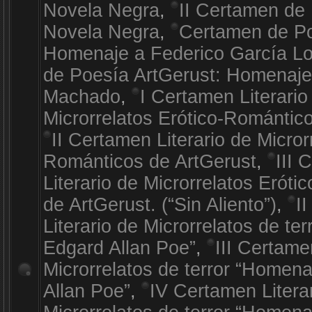
Novela Negra
,
II Certamen de 
Novela Negra
,
Certamen de Po
Homenaje a Federico García L
de Poesía ArtGerust: Homenaje
Machado
,
I Certamen Literario
Microrrelatos Erótico-Romántic
II Certamen Literario de Micror
Románticos de ArtGerust
,
III 
Literario de Microrrelatos Erót
de ArtGerust. (“Sin Aliento”)
,
I
Literario de Microrrelatos de te
Edgard Allan Poe”
,
III Certame
Microrrelatos de terror “Homen
Allan Poe”
,
IV Certamen Litera