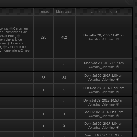
Temas
Mensajes
Último mensaje
Lorca
,
Certamen
tico-Románticos de
Dom Abr 20, 2025 11:42 pm
 Allan Poe”
,
III
225
452
Akasha_Valentine
en Literario de
peare (“Tiempos
r
,
Certamen de
t: Homenaje a Ernest
Mar Nov 29, 2016 1:57 am
5
5
Akasha_Valentine
Dom Jul 09, 2017 1:00 am
33
33
Akasha_Valentine
Lun Nov 28, 2016 11:21 pm
1
3
Akasha_Valentine
Dom Jul 09, 2017 10:58 am
5
5
Akasha_Valentine
Vie Dic 02, 2016 11:31 pm
1
1
Akasha_Valentine
Dom Jul 09, 2017 3:04 pm
2
2
Akasha_Valentine
Dom Jul 09, 2017 11:30 am