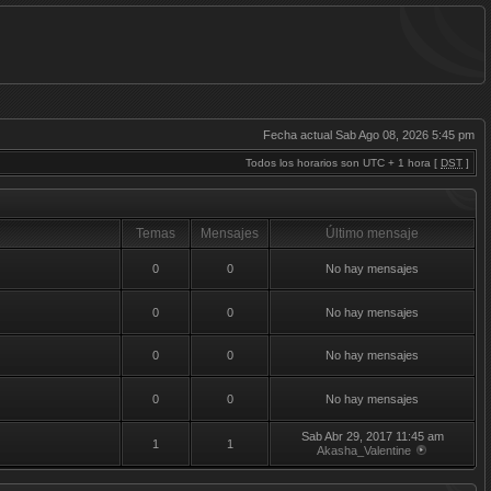
Fecha actual Sab Ago 08, 2026 5:45 pm
Todos los horarios son UTC + 1 hora [
DST
]
Temas
Mensajes
Último mensaje
0
0
No hay mensajes
0
0
No hay mensajes
0
0
No hay mensajes
0
0
No hay mensajes
Sab Abr 29, 2017 11:45 am
1
1
Akasha_Valentine