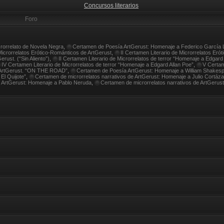
Concursos literarios
Foro
crorrelato de Novela Negra
,
Certamen de Poesía ArtGerust: Homenaje a Federico García 
Microrrelatos Erótico-Románticos de ArtGerust
,
II Certamen Literario de Microrrelatos Eró
rust. (“Sin Aliento”)
,
II Certamen Literario de Microrrelatos de terror “Homenaje a Edgard
IV Certamen Literario de Microrrelatos de terror “Homenaje a Edgard Allan Poe”
,
V Certam
e ArtGerust. “ON THE ROAD”
,
Certamen de Poesía ArtGerust: Homenaje a William Shakes
El Quijote”
,
Certamen de microrrelatos narrativos de ArtGerust: Homenaje a Julio Cortáza
 ArtGerust: Homenaje a Pablo Neruda
,
Certamen de microrrelatos narrativos de ArtGerus