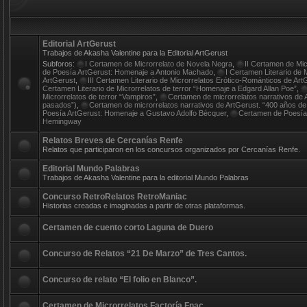
Editorial ArtGerust
Trabajos de Akasha Valentine para la Editorial ArtGerust
Subforos:
I Certamen de Microrrelato de Novela Negra
,
II Certamen de Mi
de Poesía ArtGerust: Homenaje a Antonio Machado
,
I Certamen Literario de 
ArtGerust
,
III Certamen Literario de Microrrelatos Erótico-Románticos de ArtGe
Certamen Literario de Microrrelatos de terror “Homenaje a Edgard Allan Poe”
,
Microrrelatos de terror “Vampiros”
,
Certamen de microrrelatos narrativos d
pasados”)
,
Certamen de microrrelatos narrativos de ArtGerust. “400 años de 
Poesía ArtGerust: Homenaje a Gustavo Adolfo Bécquer
,
Certamen de Poesía
Hemingway
Relatos Breves de Cercanías Renfe
Relatos que participaron en los concursos organizados por Cercanías Renfe.
Editorial Mundo Palabras
Trabajos de Akasha Valentine para la editorial Mundo Palabras
Concurso RetroRelatos RetroManiac
Historias creadas e imaginadas a partir de otras plataformas.
Certamen de cuento corto Laguna de Duero
Concurso de Relatos “21 De Marzo” de Tres Cantos.
Concurso de relato “El folio en Blanco”.
Certamen de Microrrelatos Factoría Fnac.