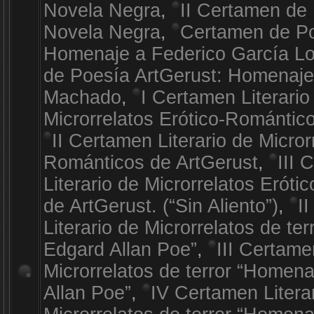
Novela Negra
,
II Certamen de 
Novela Negra
,
Certamen de Po
Homenaje a Federico García L
de Poesía ArtGerust: Homenaje
Machado
,
I Certamen Literario
Microrrelatos Erótico-Romántic
II Certamen Literario de Micror
Románticos de ArtGerust
,
III 
Literario de Microrrelatos Erót
de ArtGerust. (“Sin Aliento”)
,
I
Literario de Microrrelatos de te
Edgard Allan Poe”
,
III Certame
Microrrelatos de terror “Homen
Allan Poe”
,
IV Certamen Litera