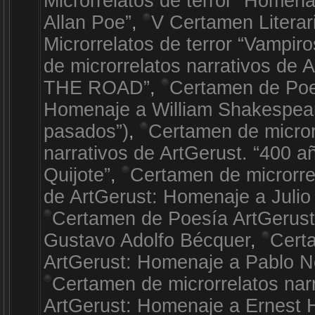
Microrrelatos de terror “Homen
Allan Poe”
,
V Certamen Literar
Microrrelatos de terror “Vampiro
de microrrelatos narrativos de 
THE ROAD”
,
Certamen de Poe
Homenaje a William Shakespea
pasados”)
,
Certamen de micror
narrativos de ArtGerust. “400 a
Quijote”
,
Certamen de microrrel
de ArtGerust: Homenaje a Julio
Certamen de Poesía ArtGerus
Gustavo Adolfo Bécquer
,
Cert
ArtGerust: Homenaje a Pablo 
Certamen de microrrelatos nar
ArtGerust: Homenaje a Ernest