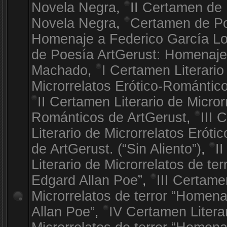
Novela Negra
,
II Certamen de 
Novela Negra
,
Certamen de Po
Homenaje a Federico García L
de Poesía ArtGerust: Homenaje
Machado
,
I Certamen Literario
Microrrelatos Erótico-Romántic
II Certamen Literario de Micror
Románticos de ArtGerust
,
III 
Literario de Microrrelatos Erót
de ArtGerust. (“Sin Aliento”)
,
I
Literario de Microrrelatos de te
Edgard Allan Poe”
,
III Certame
Microrrelatos de terror “Homen
Allan Poe”
,
IV Certamen Litera