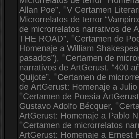
Microrrelatos de terror “Homen
Allan Poe”
,
V Certamen Literar
Microrrelatos de terror “Vampiro
de microrrelatos narrativos de 
THE ROAD”
,
Certamen de Poe
Homenaje a William Shakespea
pasados”)
,
Certamen de micror
narrativos de ArtGerust. “400 a
Quijote”
,
Certamen de microrrel
de ArtGerust: Homenaje a Julio
Certamen de Poesía ArtGerus
Gustavo Adolfo Bécquer
,
Cert
ArtGerust: Homenaje a Pablo 
Certamen de microrrelatos nar
ArtGerust: Homenaje a Ernest