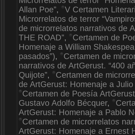
Microrrelatos de terror “Homen
Allan Poe”
,
V Certamen Literar
Microrrelatos de terror “Vampiro
de microrrelatos narrativos de 
THE ROAD”
,
Certamen de Poe
Homenaje a William Shakespea
pasados”)
,
Certamen de micror
narrativos de ArtGerust. “400 a
Quijote”
,
Certamen de microrrel
de ArtGerust: Homenaje a Julio
Certamen de Poesía ArtGerus
Gustavo Adolfo Bécquer
,
Cert
ArtGerust: Homenaje a Pablo 
Certamen de microrrelatos nar
ArtGerust: Homenaje a Ernest