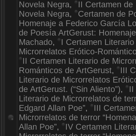
Novela Negra
,
II Certamen de 
Novela Negra
,
Certamen de Po
Homenaje a Federico García L
de Poesía ArtGerust: Homenaje
Machado
,
I Certamen Literario
Microrrelatos Erótico-Romántic
II Certamen Literario de Micror
Románticos de ArtGerust
,
III 
Literario de Microrrelatos Erót
de ArtGerust. (“Sin Aliento”)
,
I
Literario de Microrrelatos de te
Edgard Allan Poe”
,
III Certame
Microrrelatos de terror “Homen
Allan Poe”
,
IV Certamen Litera