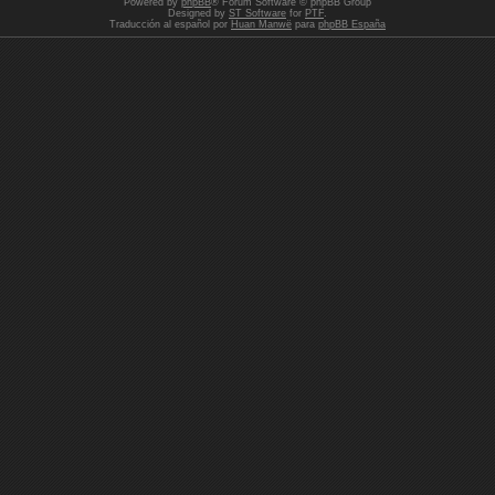
Powered by
phpBB
® Forum Software © phpBB Group
Designed by
ST Software
for
PTF
.
Traducción al español por
Huan Manwë
para
phpBB España