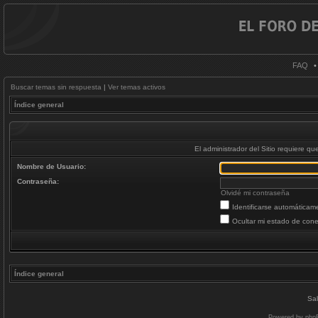
FAQ
Buscar temas sin respuesta
|
Ver temas activos
Índice general
El administrador del Sitio requiere que
Nombre de Usuario:
Contraseña:
Olvidé mi contraseña
Identificarse automáticam
Ocultar mi estado de cone
Índice general
Sal
Powered by
php