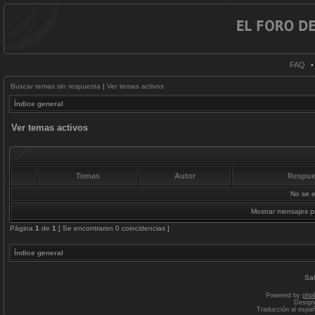
FAQ
Buscar temas sin respuesta
|
Ver temas activos
Índice general
Ver temas activos
Temas
Autor
Respue
No se e
Mostrar mensajes p
Página
1
de
1
[ Se encontraron 0 coincidencias ]
Índice general
Sal
Powered by
php
Design
Traducción al espa