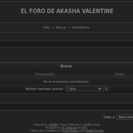
FAQ
•
Buscar
•
Identificarse
Buscar
Respuestas
Vistas
No se encontraron coincidencias.
Mostrar mensajes previos:
Saltar a:
Powered by
phpBB
® Forum Software © phpBB Group
Designed by
ST Software
for
PTF
.
Traducción al español por
Huan Manwë
para
phpBB España