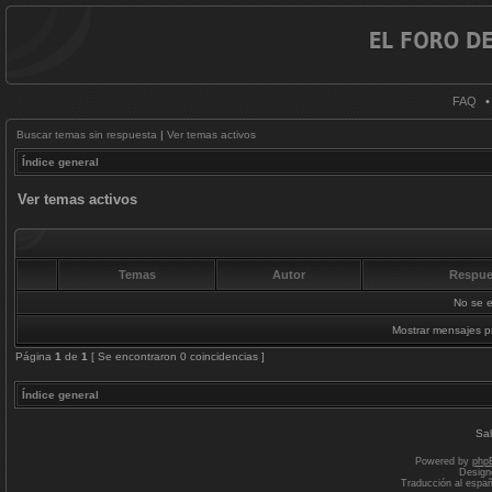
FAQ
Buscar temas sin respuesta
|
Ver temas activos
Índice general
Ver temas activos
Temas
Autor
Respue
No se e
Mostrar mensajes p
Página
1
de
1
[ Se encontraron 0 coincidencias ]
Índice general
Sal
Powered by
php
Design
Traducción al espa