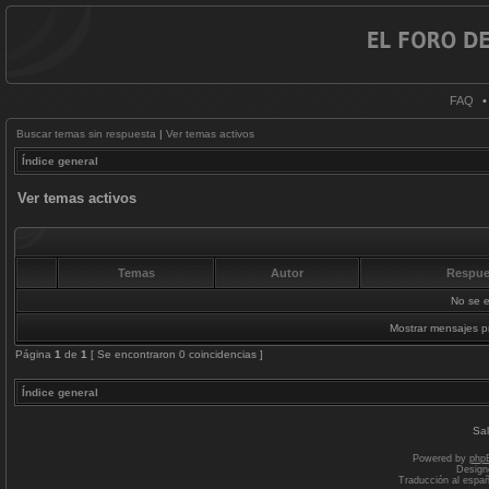
FAQ
Buscar temas sin respuesta
|
Ver temas activos
Índice general
Ver temas activos
Temas
Autor
Respue
No se e
Mostrar mensajes p
Página
1
de
1
[ Se encontraron 0 coincidencias ]
Índice general
Sal
Powered by
php
Design
Traducción al espa