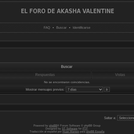
FAQ
•
Buscar
•
Identificarse
Buscar
Respuestas
Vistas
No se encontraron coincidencias.
Mostrar mensajes previos:
Saltar a:
Powered by
phpBB
® Forum Software © phpBB Group
Designed by
ST Software
for
PTF
.
Traducción al español por
Huan Manwë
para
phpBB España