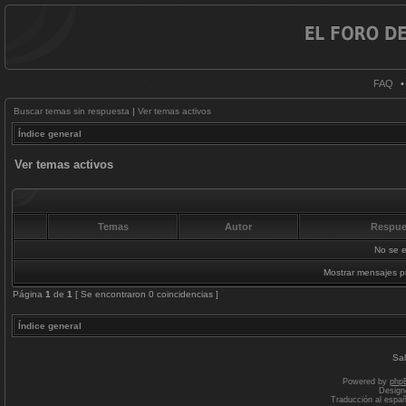
FAQ
Buscar temas sin respuesta
|
Ver temas activos
Índice general
Ver temas activos
Temas
Autor
Respue
No se e
Mostrar mensajes p
Página
1
de
1
[ Se encontraron 0 coincidencias ]
Índice general
Sal
Powered by
php
Design
Traducción al espa