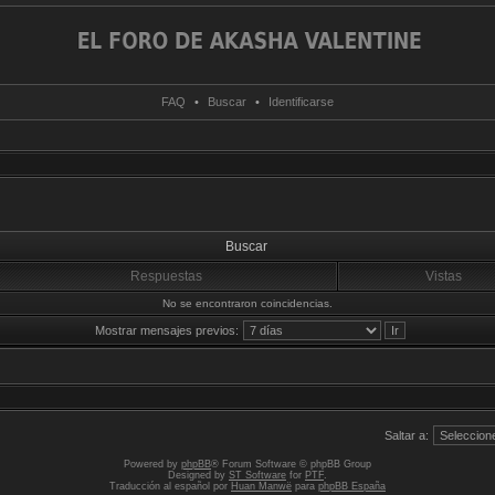
FAQ
•
Buscar
•
Identificarse
Buscar
Respuestas
Vistas
No se encontraron coincidencias.
Mostrar mensajes previos:
Saltar a:
Powered by
phpBB
® Forum Software © phpBB Group
Designed by
ST Software
for
PTF
.
Traducción al español por
Huan Manwë
para
phpBB España