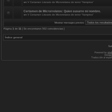
en
V Certamen Literario de Microrrelatos de terror “Vampiros”
Certamen de Microrrelatos: Quien susurre mi nombre.
en
V Certamen Literario de Microrrelatos de terror “Vampiros”
Mostrar mensajes previos:
Página
1
de
11
[ Se encontraron 502 coincidencias ]
Índice general
Sal
Powered by
php
Design
Traducción al espa