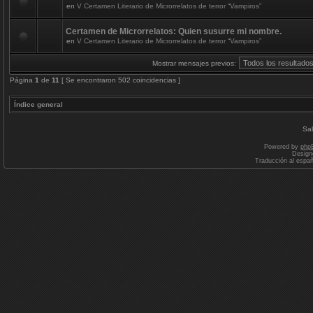
en
V Certamen Literario de Microrrelatos de terror “Vampiros”
Certamen de Microrrelatos: Quien susurre mi nombre.
en
V Certamen Literario de Microrrelatos de terror “Vampiros”
Mostrar mensajes previos:
Página
1
de
11
[ Se encontraron 502 coincidencias ]
Índice general
Sal
Powered by
php
Design
Traducción al espa