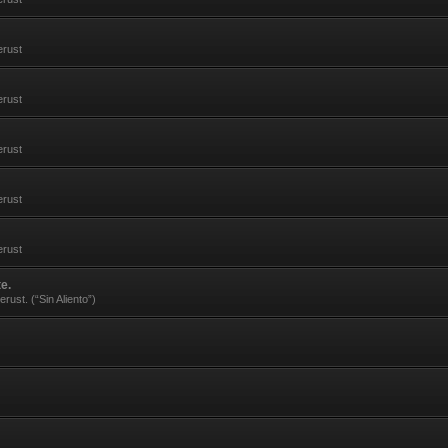
erust
erust
erust
erust
erust
e.
rust. (“Sin Aliento”)