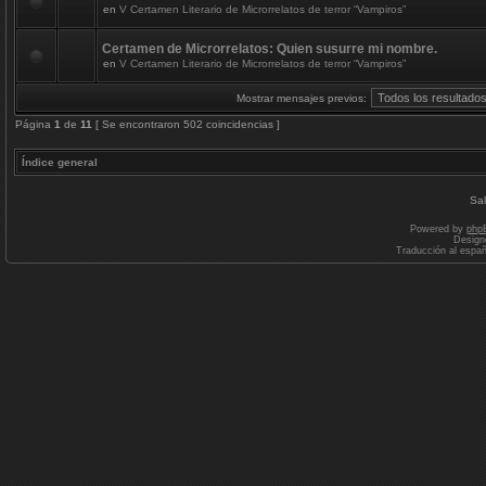
en
V Certamen Literario de Microrrelatos de terror “Vampiros”
Certamen de Microrrelatos: Quien susurre mi nombre.
en
V Certamen Literario de Microrrelatos de terror “Vampiros”
Mostrar mensajes previos:
Página
1
de
11
[ Se encontraron 502 coincidencias ]
Índice general
Sal
Powered by
php
Design
Traducción al espa