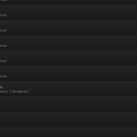
erust
erust
erust
erust
erust
e.
rust. (“Sin Aliento”)