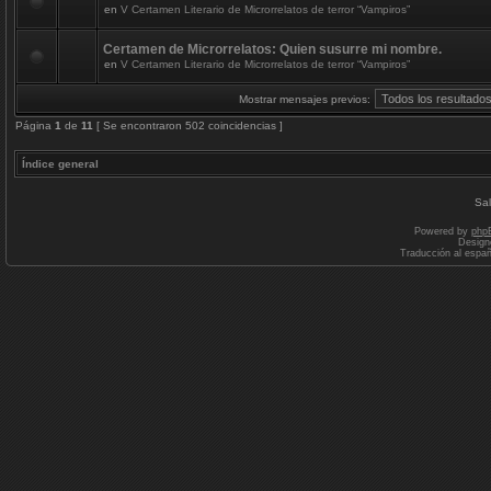
en
V Certamen Literario de Microrrelatos de terror “Vampiros”
Certamen de Microrrelatos: Quien susurre mi nombre.
en
V Certamen Literario de Microrrelatos de terror “Vampiros”
Mostrar mensajes previos:
Página
1
de
11
[ Se encontraron 502 coincidencias ]
Índice general
Sal
Powered by
php
Design
Traducción al espa