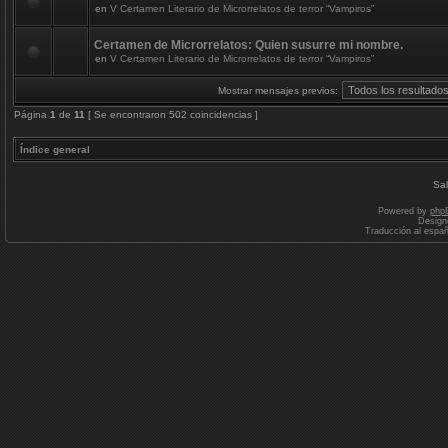
en
V Certamen Literario de Microrrelatos de terror “Vampiros”
Certamen de Microrrelatos: Quien susurre mi nombre.
en
V Certamen Literario de Microrrelatos de terror “Vampiros”
Mostrar mensajes previos:
Página
1
de
11
[ Se encontraron 502 coincidencias ]
Índice general
Sal
Powered by
php
Design
Traducción al espa