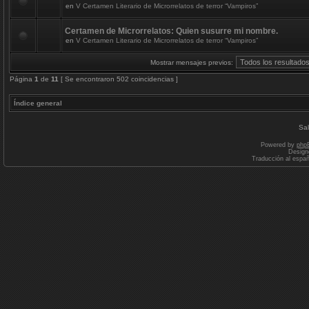
en
V Certamen Literario de Microrrelatos de terror “Vampiros”
Certamen de Microrrelatos: Quien susurre mi nombre.
en
V Certamen Literario de Microrrelatos de terror “Vampiros”
Mostrar mensajes previos:
Página
1
de
11
[ Se encontraron 502 coincidencias ]
Índice general
Sal
Powered by
php
Design
Traducción al espa