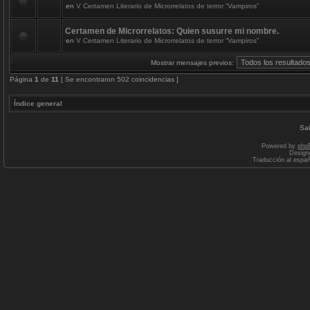
en
V Certamen Literario de Microrrelatos de terror “Vampiros”
Certamen de Microrrelatos: Quien susurre mi nombre.
en
V Certamen Literario de Microrrelatos de terror “Vampiros”
Mostrar mensajes previos:
Página
1
de
11
[ Se encontraron 502 coincidencias ]
Índice general
Sal
Powered by
php
Design
Traducción al espa