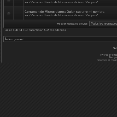
en
V Certamen Literario de Microrrelatos de terror “Vampiros”
Certamen de Microrrelatos: Quien susurre mi nombre.
en
V Certamen Literario de Microrrelatos de terror “Vampiros”
Mostrar mensajes previos:
Página
1
de
11
[ Se encontraron 502 coincidencias ]
Índice general
Sal
Powered by
php
Design
Traducción al espa