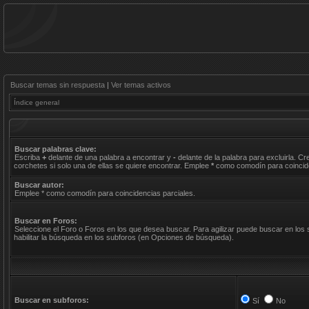
Buscar temas sin respuesta
|
Ver temas activos
Índice general
Buscar palabras clave:
Escriba
+
delante de una palabra a encontrar y
-
delante de la palabra para excluirla. C
corchetes si solo una de ellas se quiere encontrar. Emplee
*
como comodín para coincide
Buscar autor:
Emplee * como comodín para coincidencias parciales.
Buscar en Foros:
Seleccione el Foro o Foros en los que desea buscar. Para agilizar puede buscar en los
habilitar la búsqueda en los subforos (en Opciones de búsqueda).
Buscar en subforos:
Sí
No