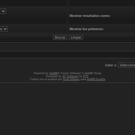
Mostrar resultados como:
Mostrar los primeros:
Saltar a:
Powered by
phpBB
® Forum Software © phpBB Group
Designed by
ST Software
for
PTF
.
Traducción al español por
Huan Manwë
para
phpBB España