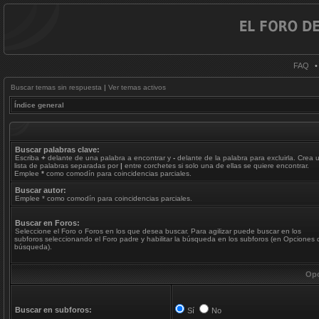
FAQ
Buscar temas sin respuesta
|
Ver temas activos
Índice general
Buscar palabras clave:
Escriba
+
delante de una palabra a encontrar y
-
delante de la palabra para excluirla. Crea 
lista de palabras separadas por
|
entre corchetes si solo una de ellas se quiere encontrar.
Emplee
*
como comodín para coincidencias parciales.
Buscar autor:
Emplee * como comodín para coincidencias parciales.
Buscar en Foros:
Seleccione el Foro o Foros en los que desea buscar. Para agilizar puede buscar en los
subforos seleccionando el Foro padre y habilitar la búsqueda en los subforos (en Opciones 
búsqueda).
Opc
Buscar en subforos:
Sí
No