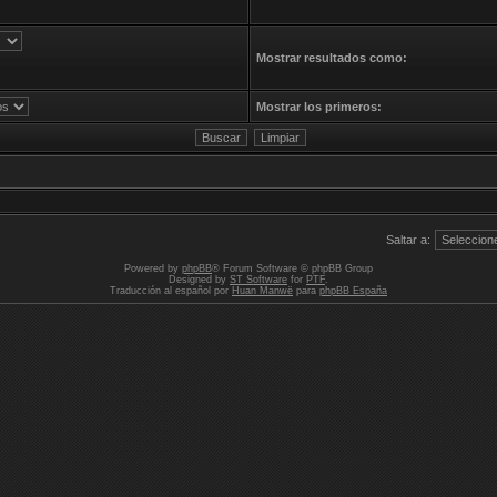
Mostrar resultados como:
Mostrar los primeros:
Saltar a:
Powered by
phpBB
® Forum Software © phpBB Group
Designed by
ST Software
for
PTF
.
Traducción al español por
Huan Manwë
para
phpBB España