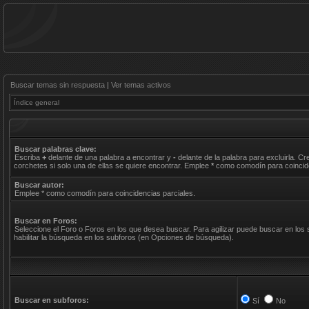
Buscar temas sin respuesta
|
Ver temas activos
Índice general
Buscar palabras clave:
Escriba
+
delante de una palabra a encontrar y
-
delante de la palabra para excluirla. C
corchetes si solo una de ellas se quiere encontrar. Emplee
*
como comodín para coincide
Buscar autor:
Emplee * como comodín para coincidencias parciales.
Buscar en Foros:
Seleccione el Foro o Foros en los que desea buscar. Para agilizar puede buscar en los
habilitar la búsqueda en los subforos (en Opciones de búsqueda).
Buscar en subforos:
Sí
No