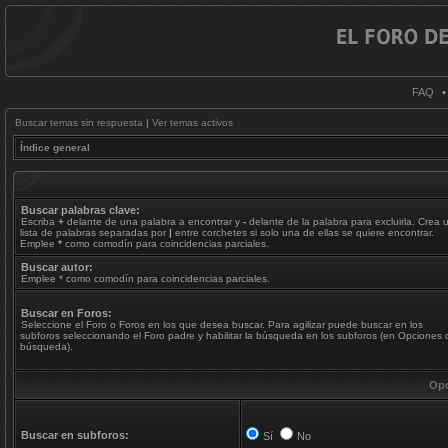
FAQ
Buscar temas sin respuesta
|
Ver temas activos
Índice general
Buscar palabras clave:
Escriba
+
delante de una palabra a encontrar y
-
delante de la palabra para excluirla. Crea 
lista de palabras separadas por
|
entre corchetes si solo una de ellas se quiere encontrar.
Emplee
*
como comodín para coincidencias parciales.
Buscar autor:
Emplee * como comodín para coincidencias parciales.
Buscar en Foros:
Seleccione el Foro o Foros en los que desea buscar. Para agilizar puede buscar en los
subforos seleccionando el Foro padre y habilitar la búsqueda en los subforos (en Opciones 
búsqueda).
Opc
Buscar en subforos:
Sí
No