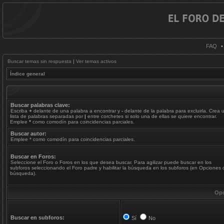
FAQ
Buscar temas sin respuesta
|
Ver temas activos
Índice general
Buscar palabras clave:
Escriba
+
delante de una palabra a encontrar y
-
delante de la palabra para excluirla. Crea 
lista de palabras separadas por
|
entre corchetes si solo una de ellas se quiere encontrar.
Emplee
*
como comodín para coincidencias parciales.
Buscar autor:
Emplee * como comodín para coincidencias parciales.
Buscar en Foros:
Seleccione el Foro o Foros en los que desea buscar. Para agilizar puede buscar en los
subforos seleccionando el Foro padre y habilitar la búsqueda en los subforos (en Opciones 
búsqueda).
Opc
Buscar en subforos:
Sí
No