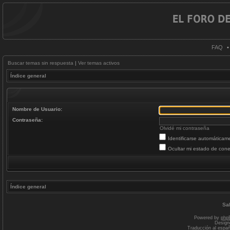
FAQ
Buscar temas sin respuesta
|
Ver temas activos
Índice general
Nombre de Usuario:
Contraseña:
Olvidé mi contraseña
Identificarse automáticam
Ocultar mi estado de cone
Índice general
Sal
Powered by
php
Design
Traducción al espa