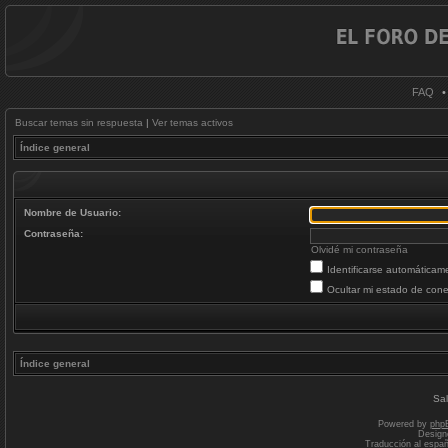
FAQ
Buscar temas sin respuesta
|
Ver temas activos
Índice general
Nombre de Usuario:
Contraseña:
Olvidé mi contraseña
Identificarse automáticam
Ocultar mi estado de cone
Índice general
Sal
Powered by
php
Design
Traducción al espa