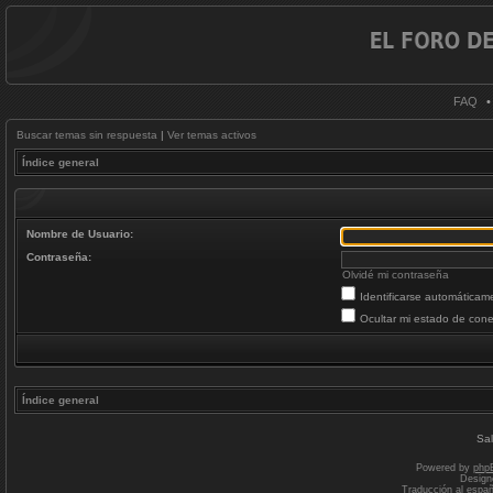
FAQ
Buscar temas sin respuesta
|
Ver temas activos
Índice general
Nombre de Usuario:
Contraseña:
Olvidé mi contraseña
Identificarse automáticam
Ocultar mi estado de cone
Índice general
Sal
Powered by
php
Design
Traducción al espa