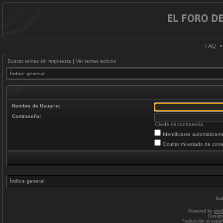
FAQ
Buscar temas sin respuesta
|
Ver temas activos
Índice general
Nombre de Usuario:
Contraseña:
Olvidé mi contraseña
Identificarse automáticam
Ocultar mi estado de cone
Índice general
Sal
Powered by
php
Design
Traducción al espa