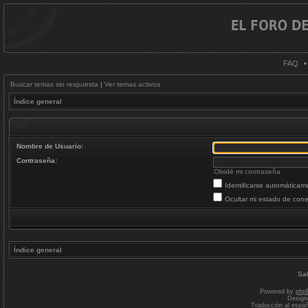
FAQ
Buscar temas sin respuesta
|
Ver temas activos
Índice general
Nombre de Usuario:
Contraseña:
Olvidé mi contraseña
Identificarse automáticam
Ocultar mi estado de cone
Índice general
Sal
Powered by
php
Design
Traducción al espa