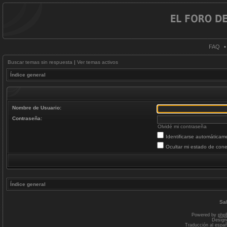
FAQ
Buscar temas sin respuesta
|
Ver temas activos
Índice general
Nombre de Usuario:
Contraseña:
Olvidé mi contraseña
Identificarse automáticam
Ocultar mi estado de cone
Índice general
Sal
Powered by
php
Design
Traducción al espa