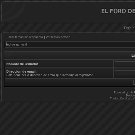
FAQ
Buscar temas sin respuesta
|
Ver temas activos
Índice general
E
Nombre de Usuario:
Dirección de email:
Esta debe ser la dirección de email que introdujo al registrarse.
Powered by
php
Design
Traducción al espa