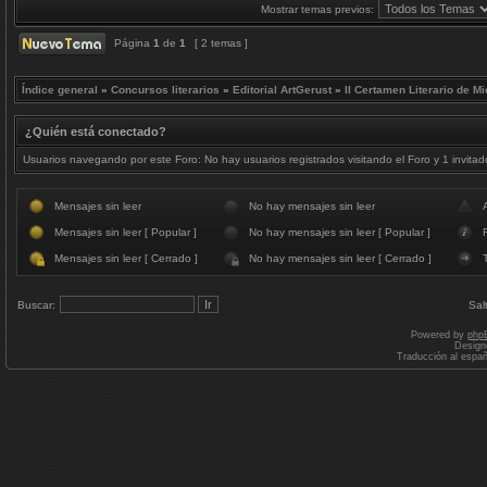
Mostrar temas previos:
Página
1
de
1
[ 2 temas ]
Índice general
»
Concursos literarios
»
Editorial ArtGerust
»
II Certamen Literario de M
¿Quién está conectado?
Usuarios navegando por este Foro: No hay usuarios registrados visitando el Foro y 1 invitad
Mensajes sin leer
No hay mensajes sin leer
Mensajes sin leer [ Popular ]
No hay mensajes sin leer [ Popular ]
F
Mensajes sin leer [ Cerrado ]
No hay mensajes sin leer [ Cerrado ]
Buscar:
Sal
Powered by
php
Design
Traducción al espa