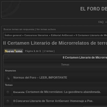
FAQ
Buscar temas sin respuesta
|
Ver temas activos
Índice general
»
Concursos literarios
»
Editorial ArtGerust
»
II Certamen Literario de M
II Certamen Literario de Microrrelatos de te
Página
1
de
1
[ 2 temas ]
II Certamen Literario de Micror
Temas
Anuncios
Normas del Foro -- LEER, IMPORTANTE
Temas
Certamen de Microrrelatos: La gasolinera abandonada.
Encuesta:
II Concurso Literario de Terror ArtGerust: Homenaje a Poe.