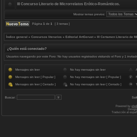
III Concurso Literario de Microrrelatos Erótico-Románticos.
Mostrar temas previos:
Página
1
de
1
[ 3 temas ]
Índice general
»
Concursos literarios
»
Editorial ArtGerust
»
III Certamen Literario de M
¿Quién está conectado?
Usuarios navegando por este Foro: No hay usuarios registrados visitando el Foro y 1 invitad
Mensajes sin leer
No hay mensajes sin leer
Mensajes sin leer [ Popular ]
No hay mensajes sin leer [ Popular ]
F
Mensajes sin leer [ Cerrado ]
No hay mensajes sin leer [ Cerrado ]
Buscar:
Sal
Powered by
php
Design
Traducción al espa