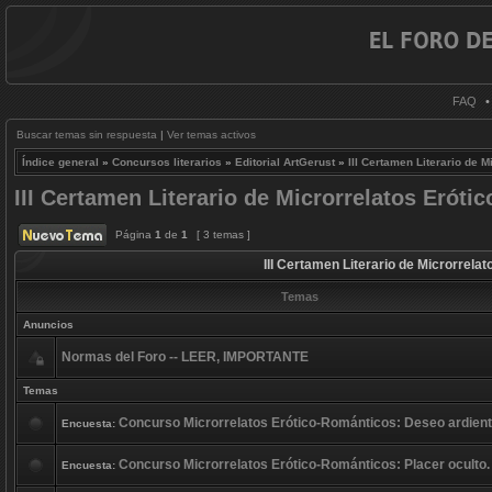
FAQ
Buscar temas sin respuesta
|
Ver temas activos
Índice general
»
Concursos literarios
»
Editorial ArtGerust
»
III Certamen Literario de M
III Certamen Literario de Microrrelatos Eróti
Página
1
de
1
[ 3 temas ]
III Certamen Literario de Microrrela
Temas
Anuncios
Normas del Foro -- LEER, IMPORTANTE
Temas
Concurso Microrrelatos Erótico-Románticos: Deseo ardient
Encuesta:
Concurso Microrrelatos Erótico-Románticos: Placer oculto.
Encuesta: