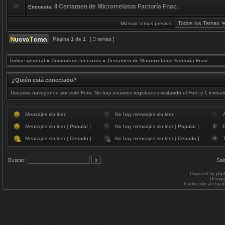
II Certamen de Microrrelatos Factoría Fnac.
Encuesta:
Mostrar temas previos:
Página
1
de
1
[ 3 temas ]
Índice general
»
Concursos literarios
»
Certamen de Microrrelatos Factoría Fnac.
¿Quién está conectado?
Usuarios navegando por este Foro: No hay usuarios registrados visitando el Foro y 1 invitad
Mensajes sin leer
No hay mensajes sin leer
Mensajes sin leer [ Popular ]
No hay mensajes sin leer [ Popular ]
F
Mensajes sin leer [ Cerrado ]
No hay mensajes sin leer [ Cerrado ]
Buscar:
Sal
Powered by
php
Design
Traducción al espa