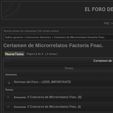
FAQ
Buscar temas sin respuesta
|
Ver temas activos
Índice general
»
Concursos literarios
»
Certamen de Microrrelatos Factoría Fnac.
Certamen de Microrrelatos Factoría Fnac.
Página
1
de
1
[ 3 temas ]
Certamen de M
Temas
Anuncios
Normas del Foro -- LEER, IMPORTANTE
Temas
V Concurso de Microrrelatos Fnac. (II)
Encuesta:
V Concurso de Microrrelatos Fnac. (I)
Encuesta: